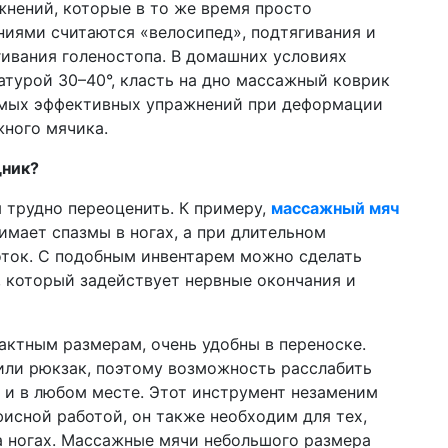
нений, которые в то же время просто
иями считаются «велосипед», подтягивания и
гивания голеностопа. В домашних условиях
атурой 30–40°, класть на дно массажный коврик
самых эффективных упражнений при деформации
жного мячика.
щник?
 трудно переоценить. К примеру,
массажный мяч
мает спазмы в ногах, а при длительном
ток. С подобным инвентарем можно сделать
, который задействует нервные окончания и
ктным размерам, очень удобны в переноске.
или рюкзак, поэтому возможность расслабить
 и в любом месте. Этот инструмент незаменим
фисной работой, он также необходим для тех,
а ногах. Массажные мячи небольшого размера