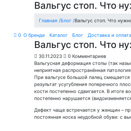
Вальгус стоп. Что н
Главная /
Блог /
Вальгус стоп. Что нужн
0
О бренде
Каталог
Блог
Доставка и оплат
Вальгус стоп. Что н
30.11.2023
0 Комментариев
Вальгусная деформация стопы (так наз
неприятная распространённая патология
При вальгусе большой палец смещается 
результат усугубления поперечного плос
кости постепенно сдвигается. В итоге в
постепенно нарушается (видоизменяется
Дефект чаще встречается у женщин – пр
постоянная носка неудобной обуви: с в