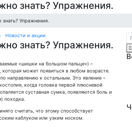
ужно знать? Упражнения.
о знать? Упражнения.
а
Новости и акции
ужно знать? Упражнения.
В
ываемые «шишки на большом пальце») –
, которая может появиться в любом возрасте.
по направлению к остальным. Это явление –
костопия, когда головка первой плюсневой
оспаляется суставная сумка, появляются боль и
) походка.
Ч
инято считать, что этому способствует
ысоким каблуком или узким носком.