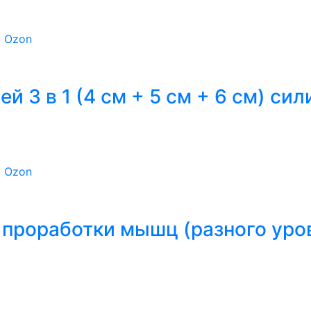
а Ozon
 3 в 1 (4 см + 5 см + 6 см) си
а Ozon
проработки мышц (разного уро